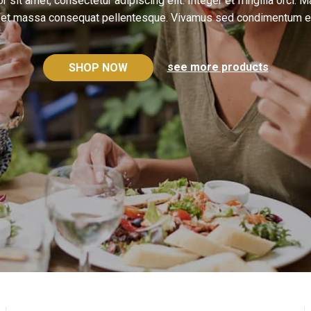
 sit amet, consectetur adipiscing elit. Integer et fringilla orci. 
l et massa consequat pellentesque. Vivamus sed condimentum e
see more products
SHOP NOW