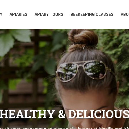
Y
APIARIES
APIARY TOURS
BEEKEEPING CLASSES
ABO
Y
APIARIES
APIARY TOURS
BEEKEEPING CLASSES
ABO
HEALTHY & DELICIOU